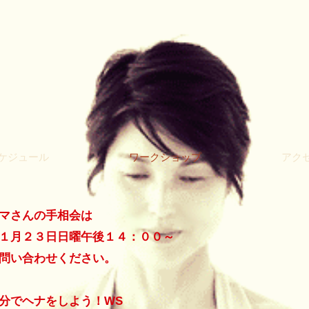
ケジュール
ワークショップ
アク
マさんの手相会は
１月２３日日曜午後１４：００～
お問い合わせください。
分でヘナをしよう！WS